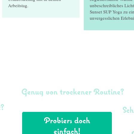
Arbeitstag.
unbeschreibliches Lich
Sunset SUP Yoga zu ei
unvergesslichen Erlebni
Genug von trockener Routine?
?
Sch
Probiers doch
einfach!