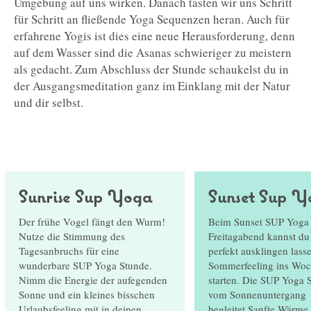
Umgebung auf uns wirken. Danach tasten wir uns Schritt
für Schritt an fließende Yoga Sequenzen heran. Auch für
erfahrene Yogis ist dies eine neue Herausforderung, denn
auf dem Wasser sind die Asanas schwieriger zu meistern
als gedacht. Zum Abschluss der Stunde schaukelst du in
der Ausgangsmeditation ganz im Einklang mit der Natur
und dir selbst.
Sunrise Sup Yoga
Sunset Sup Y
Der frühe Vogel fängt den Wurm!
Beim Sunset SUP Yoga
Nutze die Stimmung des
Freitagabend kannst d
Tagesanbruchs für eine
perfekt ausklingen lass
wunderbare SUP Yoga Stunde.
Sommerfeeling ins Wo
Nimm die Energie der aufegenden
starten. Die SUP Yoga 
Sonne und ein kleines bisschen
vom Sonnenuntergang
Urlaubsfeeling mit in deinen
begleitet.Sanfte Wärme