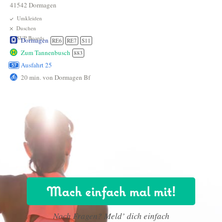
41542 Dormagen
Umkleiden
Duschen
SUP Boards
Dormagen
RE6
RE7
S11
Zum Tannenbusch
883
Ausfahrt 25
20 min. von Dormagen Bf
Mach einfach mal mit!
Noch Fragen? Meld’ dich einfach