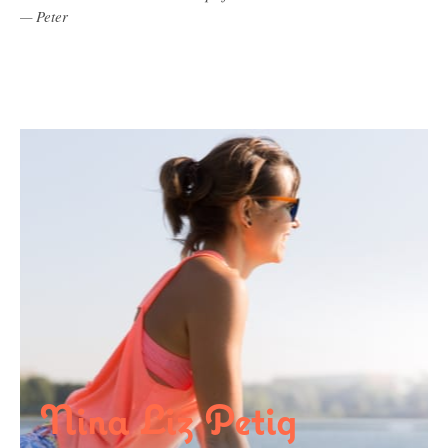
Peter
—
Nina Liz Petig